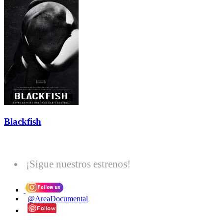
Blackfish
¡Sigue nuestros estrenos!
@AreaDocumental