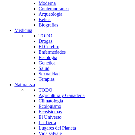
Moderna
Contemporanea
Arqueologia
Belica
Biografias
Medicina
TODO
Drogas
El Cerebro
Enfermedades
Fisiologia
Genetica
Salud
Sexualidad
Terapias
Naturaleza
TODO
Agricultura y Ganaderia
Climatologia
Ecologismo
Ecosistemas
El Universo
La Tierra
Lugares del Planeta
Vida salvaje