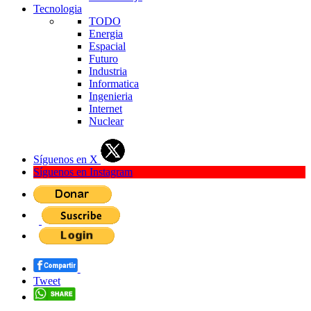
Tecnologia
TODO
Energia
Espacial
Futuro
Industria
Informatica
Ingenieria
Internet
Nuclear
Síguenos en X
Síguenos en Instagram
Tweet