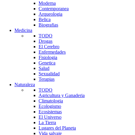
Moderna
Contemporanea
Arqueologia
Belica
Biografias
Medicina
TODO
Drogas
El Cerebro
Enfermedades
Fisiologia
Genetica
Salud
Sexualidad
Terapias
Naturaleza
TODO
Agricultura y Ganaderia
Climatologia
Ecologismo
Ecosistemas
El Universo
La Tierra
Lugares del Planeta
Vida salvaje