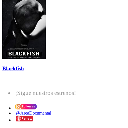
Blackfish
¡Sigue nuestros estrenos!
@AreaDocumental