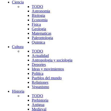
Ciencia
TODO
Astronomia
Biologia
Economia
Fisica
Geologia
Matematicas
Paleontologia
Quimica
Cultura
TODO
Actualidad
Antropologia y sociologia
Deportes
Ideas y movimientos
Politica
Pueblos del mundo
Religiones
Veganismo
Historia
TODO
Prehistoria
Antigua
Medieval