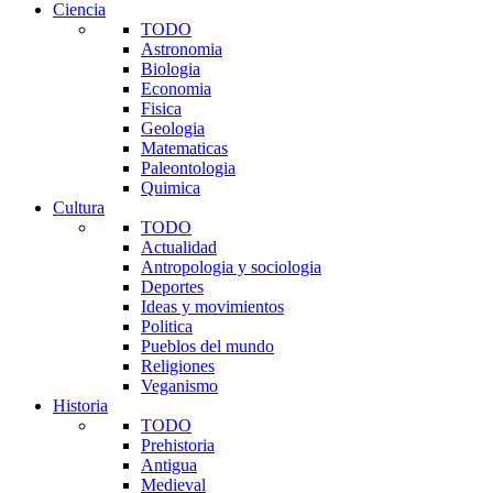
Ciencia
TODO
Astronomia
Biologia
Economia
Fisica
Geologia
Matematicas
Paleontologia
Quimica
Cultura
TODO
Actualidad
Antropologia y sociologia
Deportes
Ideas y movimientos
Politica
Pueblos del mundo
Religiones
Veganismo
Historia
TODO
Prehistoria
Antigua
Medieval