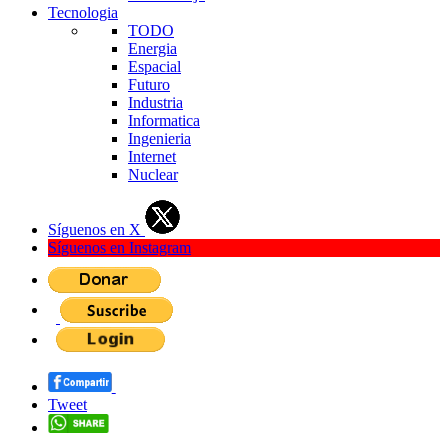
Tecnologia
TODO
Energia
Espacial
Futuro
Industria
Informatica
Ingenieria
Internet
Nuclear
Síguenos en X
Síguenos en Instagram
Tweet