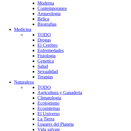
Moderna
Contemporanea
Arqueologia
Belica
Biografias
Medicina
TODO
Drogas
El Cerebro
Enfermedades
Fisiologia
Genetica
Salud
Sexualidad
Terapias
Naturaleza
TODO
Agricultura y Ganaderia
Climatologia
Ecologismo
Ecosistemas
El Universo
La Tierra
Lugares del Planeta
Vida salvaje