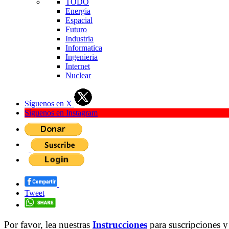
TODO
Energia
Espacial
Futuro
Industria
Informatica
Ingenieria
Internet
Nuclear
Síguenos en X
Síguenos en Instagram
Tweet
Por favor, lea nuestras
Instrucciones
para suscripciones y