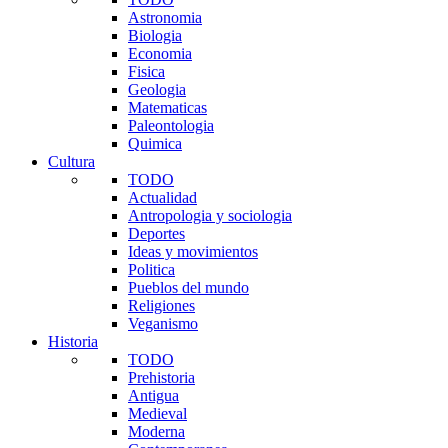
Astronomia
Biologia
Economia
Fisica
Geologia
Matematicas
Paleontologia
Quimica
Cultura
TODO
Actualidad
Antropologia y sociologia
Deportes
Ideas y movimientos
Politica
Pueblos del mundo
Religiones
Veganismo
Historia
TODO
Prehistoria
Antigua
Medieval
Moderna