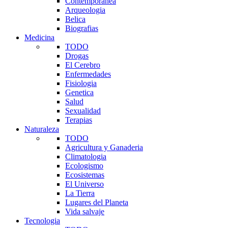
Contemporanea
Arqueologia
Belica
Biografias
Medicina
TODO
Drogas
El Cerebro
Enfermedades
Fisiologia
Genetica
Salud
Sexualidad
Terapias
Naturaleza
TODO
Agricultura y Ganaderia
Climatologia
Ecologismo
Ecosistemas
El Universo
La Tierra
Lugares del Planeta
Vida salvaje
Tecnologia