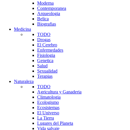
Moderna
Contemporanea
Arqueologia
Belica
Biografias
Medicina
TODO
Drogas
El Cerebro
Enfermedades
Fisiologia
Genetica
Salud
Sexualidad
Terapias
Naturaleza
TODO
Agricultura y Ganaderia
Climatologia
Ecologismo
Ecosistemas
El Universo
La Tierra
Lugares del Planeta
Vida salvaje