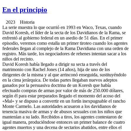
En el principio
2023 Historia
La serie muestra lo que ocurrió en 1993 en Waco, Texas, cuando
David Koresh, el líder de la secta de los Davidianos de la Rama, se
enfrentó al gobierno federal en un asedio de 51 días. En el primer
episodio, veremos como estalla un primer tiroteo cuando los agentes
federales llegan al complejo de la Rama Davidiana con una orden de
registro. Más tarde, los negociadores de rehenes intentan sacar a los
niños del recinto.
David Koresh había llegado a dirigir su secta a través del
matrimonio con Rachel Jones (14 años), hija de uno de los
dirigentes de la misma y al que arrinconó enseguida, sustituyéndolo
en la cima jerárquica. De todas partes llegaban nuevos adeptos
ganados por la persuasiva doctrina de un Koresh que había
efectuado compras de armas por valor de más de 250.000 dólares,
según él para estar preparados llegado el momento del acoso del
«Mal» y se dispuso a convertir en un fortín inexpugnable el rancho
Monte Carmelo. Las autoridades acusaron a los davidianos de
tenencia masiva de armas y de abusos sexuales con los niños que
mantenían a su lado. Recibidos a tiros, los agentes contestaron de
igual manera, produciéndose entonces un primer balance de cuatro
agentes muertos y una decena de sectarios abatidos, entre ellos el