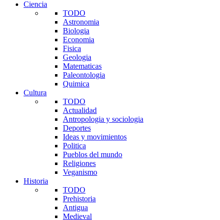
Ciencia
TODO
Astronomia
Biologia
Economia
Fisica
Geologia
Matematicas
Paleontologia
Quimica
Cultura
TODO
Actualidad
Antropologia y sociologia
Deportes
Ideas y movimientos
Politica
Pueblos del mundo
Religiones
Veganismo
Historia
TODO
Prehistoria
Antigua
Medieval