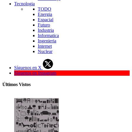
Tecnologia
TODO
Energia
Espacial
Futuro
Industria
Informatica
Ingenieria
Internet
Nuclear
Síguenos en X
Síguenos en Instagram
Últimos Vistos