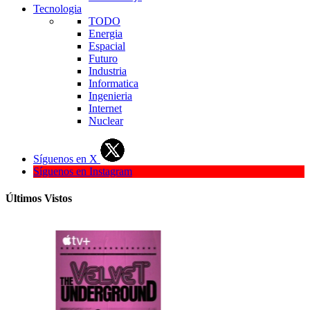
Tecnologia
TODO
Energia
Espacial
Futuro
Industria
Informatica
Ingenieria
Internet
Nuclear
Síguenos en X
Síguenos en Instagram
Últimos Vistos