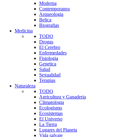
Moderna
Contemporanea
Arqueologia
Belica
Biografias
Medicina
TODO
Drogas
El Cerebro
Enfermedades
Fisiologia
Genetica
Salud
Sexualidad
Terapias
Naturaleza
TODO
Agricultura y Ganaderia
Climatologia
Ecologismo
Ecosistemas
El Universo
La Tierra
Lugares del Planeta
Vida salvaje