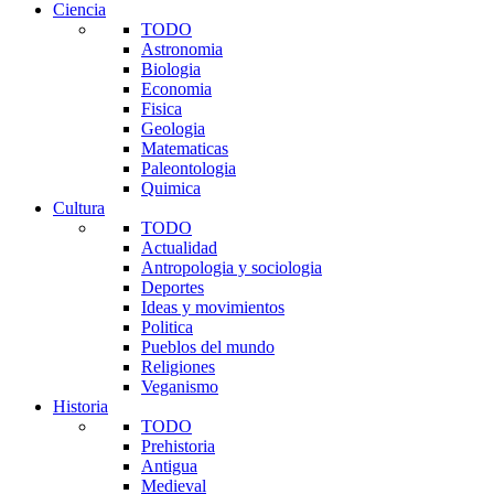
Ciencia
TODO
Astronomia
Biologia
Economia
Fisica
Geologia
Matematicas
Paleontologia
Quimica
Cultura
TODO
Actualidad
Antropologia y sociologia
Deportes
Ideas y movimientos
Politica
Pueblos del mundo
Religiones
Veganismo
Historia
TODO
Prehistoria
Antigua
Medieval