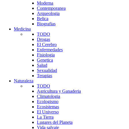
Moderna
Contemporanea
Arqueologia
Belica
Biografias
Medicina
TODO
Drogas
El Cerebro
Enfermedades
Fisiologia
Genetica
Salud
Sexualidad
Terapias
Naturaleza
TODO
Agricultura y Ganaderia
Climatologia
Ecologismo
Ecosistemas
El Universo
La Tierra
Lugares del Planeta
Vida salvaje