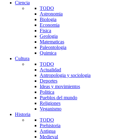
Ciencia
TODO
Astronomia
Biologia
Economia
Fisica
Geologia
Matematicas
Paleontologia
Quimica
Cultura
TODO
Actualidad
Antropologia y sociologia
Deportes
Ideas y movimientos
Politica
Pueblos del mundo
Religiones
Veganismo
Historia
TODO
Prehistoria
Antigua
Medieval