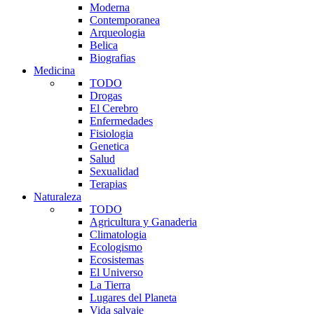
Moderna
Contemporanea
Arqueologia
Belica
Biografias
Medicina
TODO
Drogas
El Cerebro
Enfermedades
Fisiologia
Genetica
Salud
Sexualidad
Terapias
Naturaleza
TODO
Agricultura y Ganaderia
Climatologia
Ecologismo
Ecosistemas
El Universo
La Tierra
Lugares del Planeta
Vida salvaje