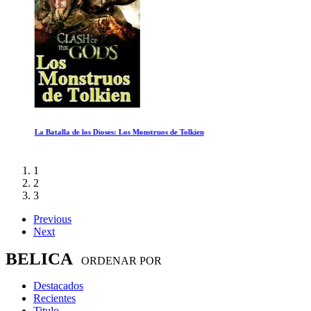
La Batalla de los Dioses: Los Monstruos de Tolkien
1
2
3
Previous
Next
BELICA
ORDENAR POR
Destacados
Recientes
Titulo