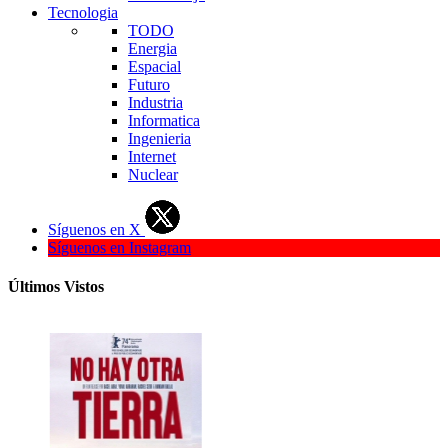
Tecnologia
TODO
Energia
Espacial
Futuro
Industria
Informatica
Ingenieria
Internet
Nuclear
Síguenos en X
Síguenos en Instagram
Últimos Vistos