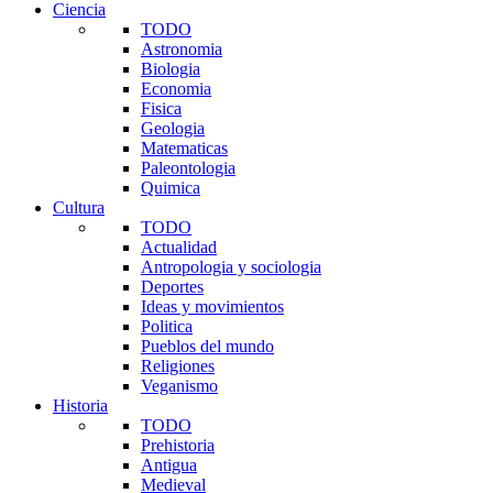
Ciencia
TODO
Astronomia
Biologia
Economia
Fisica
Geologia
Matematicas
Paleontologia
Quimica
Cultura
TODO
Actualidad
Antropologia y sociologia
Deportes
Ideas y movimientos
Politica
Pueblos del mundo
Religiones
Veganismo
Historia
TODO
Prehistoria
Antigua
Medieval