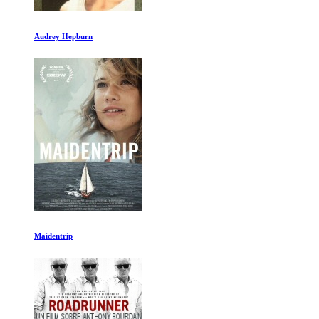
Apocalipsis Cosmico
La musica de Paul Simon