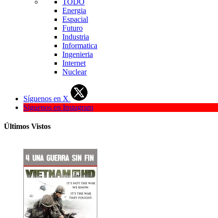
TODO
Energia
Espacial
Futuro
Industria
Informatica
Ingenieria
Internet
Nuclear
Síguenos en X
Síguenos en Instagram
Últimos Vistos