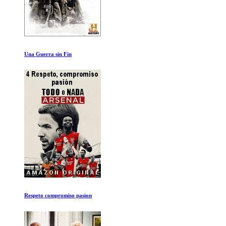
Conor Mcgregor: Notorious
Sangre Vikinga: Invasion