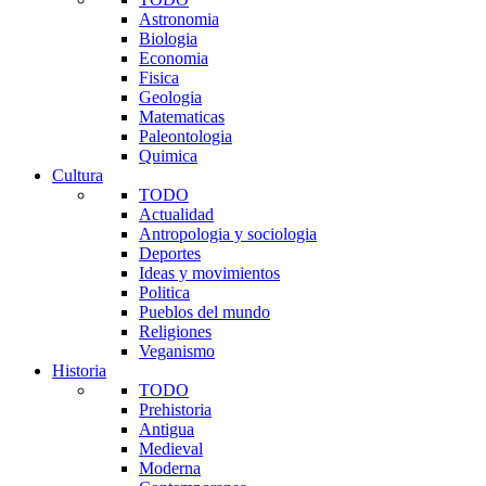
Astronomia
Biologia
Economia
Fisica
Geologia
Matematicas
Paleontologia
Quimica
Cultura
TODO
Actualidad
Antropologia y sociologia
Deportes
Ideas y movimientos
Politica
Pueblos del mundo
Religiones
Veganismo
Historia
TODO
Prehistoria
Antigua
Medieval
Moderna