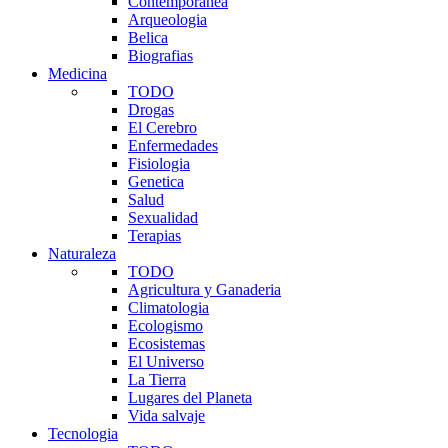
Contemporanea
Arqueologia
Belica
Biografias
Medicina
TODO
Drogas
El Cerebro
Enfermedades
Fisiologia
Genetica
Salud
Sexualidad
Terapias
Naturaleza
TODO
Agricultura y Ganaderia
Climatologia
Ecologismo
Ecosistemas
El Universo
La Tierra
Lugares del Planeta
Vida salvaje
Tecnologia