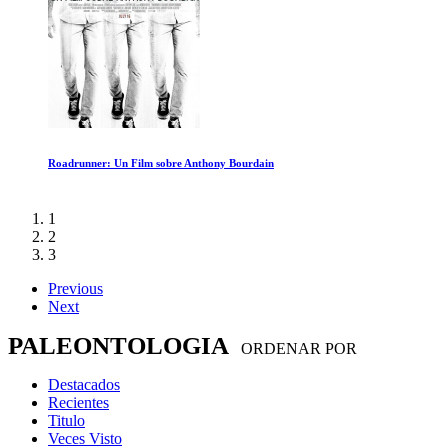
La Cueva de los Sueños Olvidados
1
2
3
Previous
Next
PALEONTOLOGIA
ORDENAR POR
Destacados
Recientes
Titulo
Veces Visto