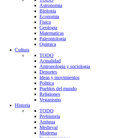
Astronomia
Biologia
Economia
Fisica
Geologia
Matematicas
Paleontologia
Quimica
Cultura
TODO
Actualidad
Antropologia y sociologia
Deportes
Ideas y movimientos
Politica
Pueblos del mundo
Religiones
Veganismo
Historia
TODO
Prehistoria
Antigua
Medieval
Moderna