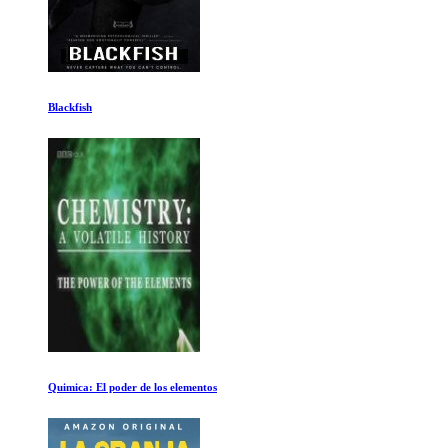
La inspiracion mas profunda
Rusia Salvaje: Siberia