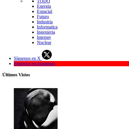
TODO
Energia
Espacial
Futuro
Industria
Informatica
Ingenieria
Internet
Nuclear
Síguenos en X
Síguenos en Instagram
Últimos Vistos