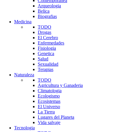
Contemporanea
Arqueologia
Belica
Biografias
Medicina
TODO
Drogas
El Cerebro
Enfermedades
Fisiologia
Genetica
Salud
Sexualidad
Terapias
Naturaleza
TODO
Agricultura y Ganaderia
Climatologia
Ecologismo
Ecosistemas
El Universo
La Tierra
Lugares del Planeta
Vida salvaje
Tecnologia