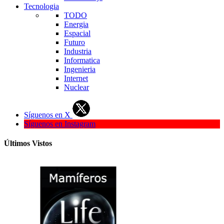
Tecnologia
TODO
Energia
Espacial
Futuro
Industria
Informatica
Ingenieria
Internet
Nuclear
Síguenos en X
Síguenos en Instagram
Últimos Vistos