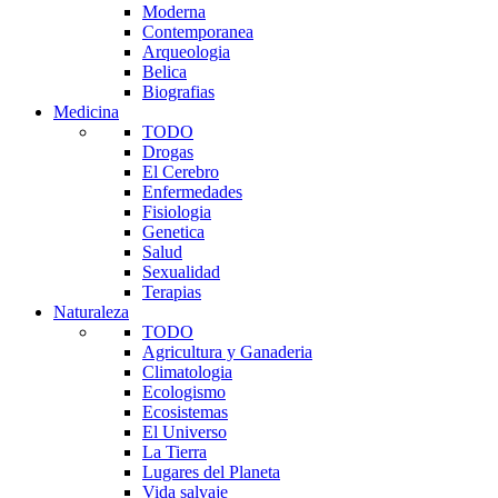
Moderna
Contemporanea
Arqueologia
Belica
Biografias
Medicina
TODO
Drogas
El Cerebro
Enfermedades
Fisiologia
Genetica
Salud
Sexualidad
Terapias
Naturaleza
TODO
Agricultura y Ganaderia
Climatologia
Ecologismo
Ecosistemas
El Universo
La Tierra
Lugares del Planeta
Vida salvaje