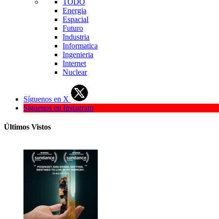
TODO
Energia
Espacial
Futuro
Industria
Informatica
Ingenieria
Internet
Nuclear
Síguenos en X
Síguenos en Instagram
Últimos Vistos