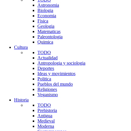
Astronomia
Biologia
Economia
Fisica
Geologia
Matematicas
Paleontologia
Quimica
Cultura
TODO
Actualidad
Antropologia y sociologia
Deportes
Ideas y movimientos
Politica
Pueblos del mundo
Religiones
Veganismo
Historia
TODO
Prehistoria
Antigua
Medieval
Moderna