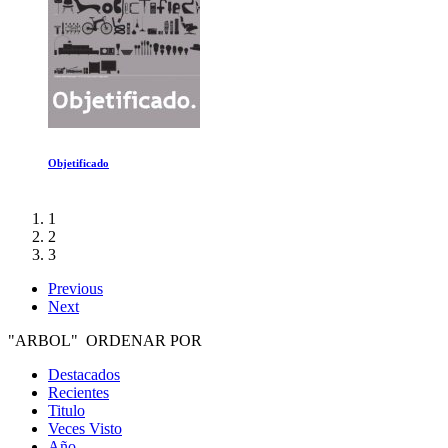
Cazando depredadores sexuales online
1
2
3
Previous
Next
"ARBOL" ORDENAR POR
Destacados
Recientes
Titulo
Veces Visto
Año