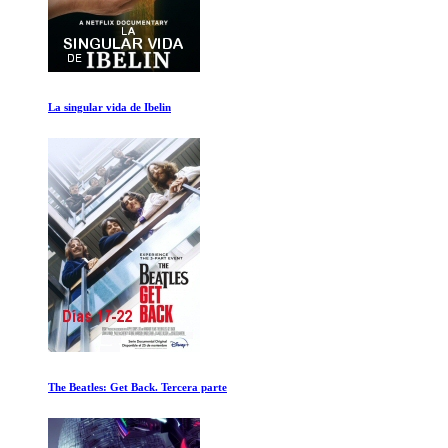
Anarquia
Billie Eilish: Hit Me Hard and Soft