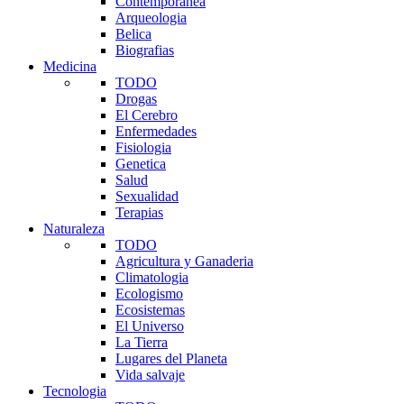
Contemporanea
Arqueologia
Belica
Biografias
Medicina
TODO
Drogas
El Cerebro
Enfermedades
Fisiologia
Genetica
Salud
Sexualidad
Terapias
Naturaleza
TODO
Agricultura y Ganaderia
Climatologia
Ecologismo
Ecosistemas
El Universo
La Tierra
Lugares del Planeta
Vida salvaje
Tecnologia