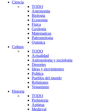
Ciencia
TODO
Astronomia
Biologia
Economia
Fisica
Geologia
Matematicas
Paleontologia
Quimica
Cultura
TODO
Actualidad
Antropologia y sociologia
Deportes
Ideas y movimientos
Politica
Pueblos del mundo
Religiones
Veganismo
Historia
TODO
Prehistoria
Antigua
Medieval