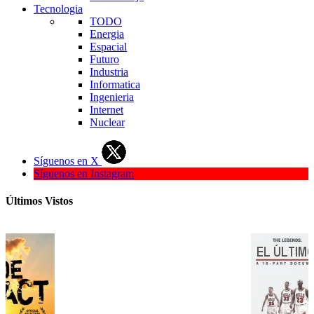
Tecnologia
TODO
Energia
Espacial
Futuro
Industria
Informatica
Ingenieria
Internet
Nuclear
Síguenos en X
Síguenos en Instagram
Últimos Vistos