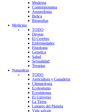
Moderna
Contemporanea
Arqueologia
Belica
Biografias
Medicina
TODO
Drogas
El Cerebro
Enfermedades
Fisiologia
Genetica
Salud
Sexualidad
Terapias
Naturaleza
TODO
Agricultura y Ganaderia
Climatologia
Ecologismo
Ecosistemas
El Universo
La Tierra
Lugares del Planeta
Vida salvaje