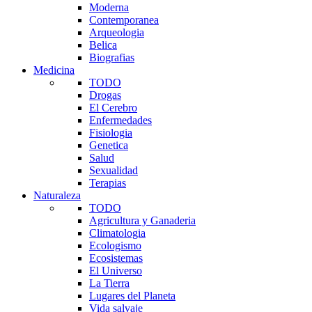
Moderna
Contemporanea
Arqueologia
Belica
Biografias
Medicina
TODO
Drogas
El Cerebro
Enfermedades
Fisiologia
Genetica
Salud
Sexualidad
Terapias
Naturaleza
TODO
Agricultura y Ganaderia
Climatologia
Ecologismo
Ecosistemas
El Universo
La Tierra
Lugares del Planeta
Vida salvaje