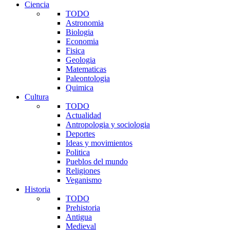
Ciencia
TODO
Astronomia
Biologia
Economia
Fisica
Geologia
Matematicas
Paleontologia
Quimica
Cultura
TODO
Actualidad
Antropologia y sociologia
Deportes
Ideas y movimientos
Politica
Pueblos del mundo
Religiones
Veganismo
Historia
TODO
Prehistoria
Antigua
Medieval