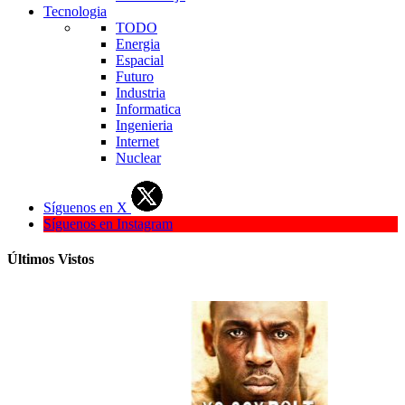
Tecnologia
TODO
Energia
Espacial
Futuro
Industria
Informatica
Ingenieria
Internet
Nuclear
Síguenos en X
Síguenos en Instagram
Últimos Vistos