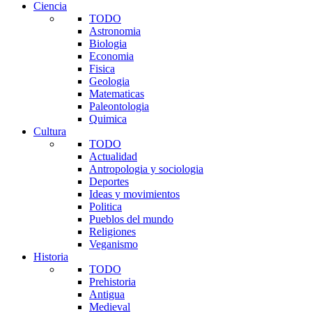
Ciencia
TODO
Astronomia
Biologia
Economia
Fisica
Geologia
Matematicas
Paleontologia
Quimica
Cultura
TODO
Actualidad
Antropologia y sociologia
Deportes
Ideas y movimientos
Politica
Pueblos del mundo
Religiones
Veganismo
Historia
TODO
Prehistoria
Antigua
Medieval