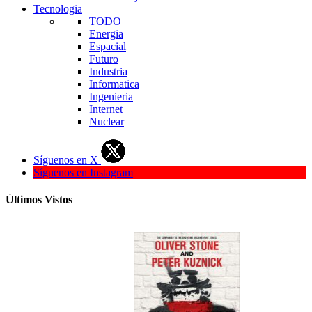
Tecnologia
TODO
Energia
Espacial
Futuro
Industria
Informatica
Ingenieria
Internet
Nuclear
Síguenos en X
Síguenos en Instagram
Últimos Vistos