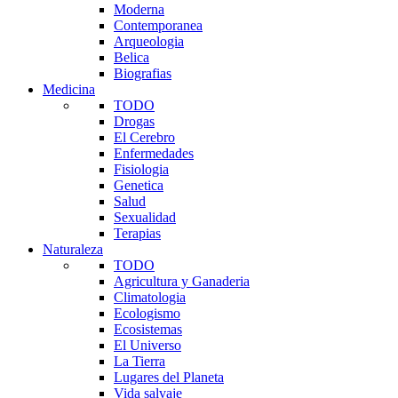
Moderna
Contemporanea
Arqueologia
Belica
Biografias
Medicina
TODO
Drogas
El Cerebro
Enfermedades
Fisiologia
Genetica
Salud
Sexualidad
Terapias
Naturaleza
TODO
Agricultura y Ganaderia
Climatologia
Ecologismo
Ecosistemas
El Universo
La Tierra
Lugares del Planeta
Vida salvaje