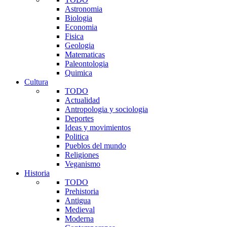
Astronomia
Biologia
Economia
Fisica
Geologia
Matematicas
Paleontologia
Quimica
Cultura
TODO
Actualidad
Antropologia y sociologia
Deportes
Ideas y movimientos
Politica
Pueblos del mundo
Religiones
Veganismo
Historia
TODO
Prehistoria
Antigua
Medieval
Moderna