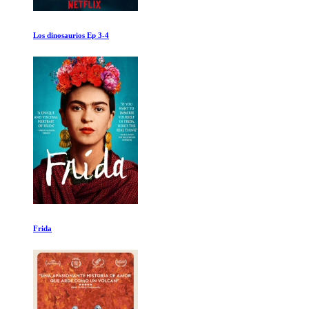
Johnson Nixon y Vietnam: Un Reves de la Fortuna
Isla de los Lemures Madagascar