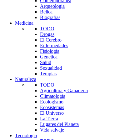
Contemporanea
Arqueologia
Belica
Biografias
Medicina
TODO
Drogas
El Cerebro
Enfermedades
Fisiologia
Genetica
Salud
Sexualidad
Terapias
Naturaleza
TODO
Agricultura y Ganaderia
Climatologia
Ecologismo
Ecosistemas
El Universo
La Tierra
Lugares del Planeta
Vida salvaje
Tecnologia