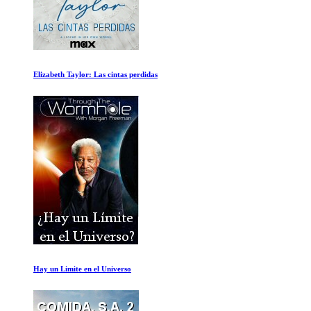
Citizenfour
Selena Gomez Mi mente y yo