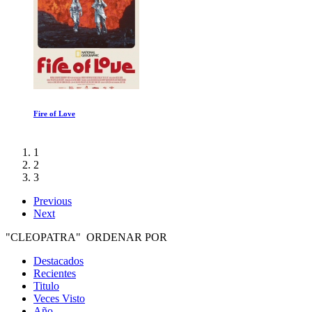
Marty, la vida es corta
1
2
3
Previous
Next
"CLEOPATRA" ORDENAR POR
Destacados
Recientes
Titulo
Veces Visto
Año