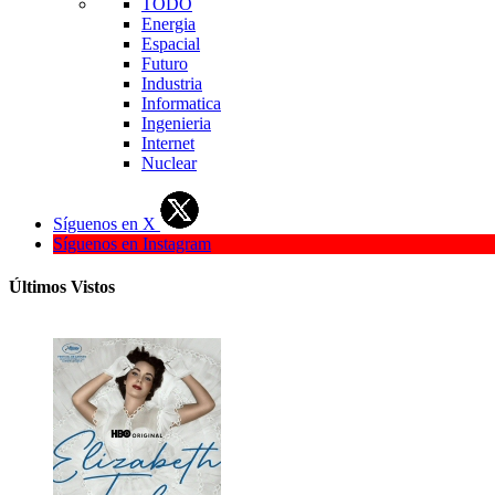
TODO
Energia
Espacial
Futuro
Industria
Informatica
Ingenieria
Internet
Nuclear
Síguenos en X
Síguenos en Instagram
Últimos Vistos