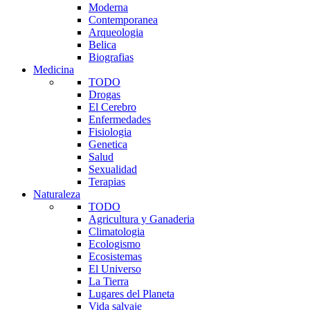
Moderna
Contemporanea
Arqueologia
Belica
Biografias
Medicina
TODO
Drogas
El Cerebro
Enfermedades
Fisiologia
Genetica
Salud
Sexualidad
Terapias
Naturaleza
TODO
Agricultura y Ganaderia
Climatologia
Ecologismo
Ecosistemas
El Universo
La Tierra
Lugares del Planeta
Vida salvaje