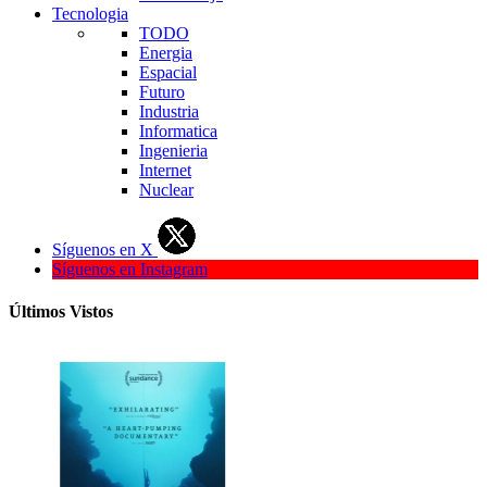
Tecnologia
TODO
Energia
Espacial
Futuro
Industria
Informatica
Ingenieria
Internet
Nuclear
Síguenos en X
Síguenos en Instagram
Últimos Vistos