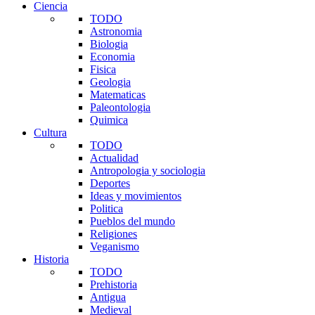
Ciencia
TODO
Astronomia
Biologia
Economia
Fisica
Geologia
Matematicas
Paleontologia
Quimica
Cultura
TODO
Actualidad
Antropologia y sociologia
Deportes
Ideas y movimientos
Politica
Pueblos del mundo
Religiones
Veganismo
Historia
TODO
Prehistoria
Antigua
Medieval