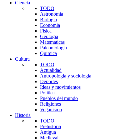
Ciencia
TODO
Astronomia
Biologia
Economia
Fisica
Geologia
Matematicas
Paleontologia
Quimica
Cultura
TODO
Actualidad
Antropologia y sociologia
Deportes
Ideas y movimientos
Politica
Pueblos del mundo
Religiones
Veganismo
Historia
TODO
Prehistoria
Antigua
Medieval