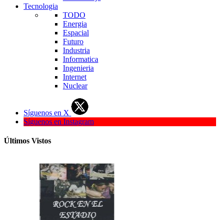
Tecnologia
TODO
Energia
Espacial
Futuro
Industria
Informatica
Ingenieria
Internet
Nuclear
Síguenos en X
Síguenos en Instagram
Últimos Vistos