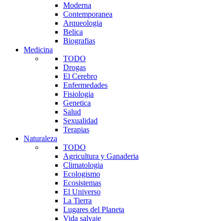
Moderna
Contemporanea
Arqueologia
Belica
Biografias
Medicina
TODO
Drogas
El Cerebro
Enfermedades
Fisiologia
Genetica
Salud
Sexualidad
Terapias
Naturaleza
TODO
Agricultura y Ganaderia
Climatologia
Ecologismo
Ecosistemas
El Universo
La Tierra
Lugares del Planeta
Vida salvaje