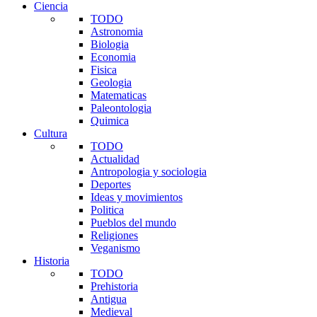
Ciencia
TODO
Astronomia
Biologia
Economia
Fisica
Geologia
Matematicas
Paleontologia
Quimica
Cultura
TODO
Actualidad
Antropologia y sociologia
Deportes
Ideas y movimientos
Politica
Pueblos del mundo
Religiones
Veganismo
Historia
TODO
Prehistoria
Antigua
Medieval