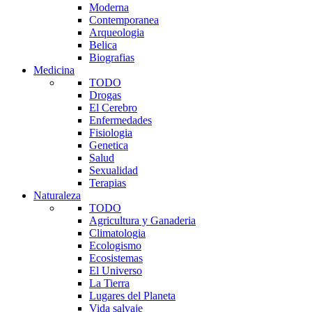
Moderna
Contemporanea
Arqueologia
Belica
Biografias
Medicina
TODO
Drogas
El Cerebro
Enfermedades
Fisiologia
Genetica
Salud
Sexualidad
Terapias
Naturaleza
TODO
Agricultura y Ganaderia
Climatologia
Ecologismo
Ecosistemas
El Universo
La Tierra
Lugares del Planeta
Vida salvaje