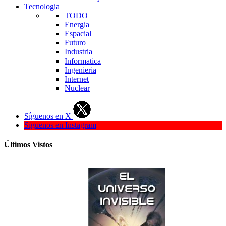
Tecnologia
TODO
Energia
Espacial
Futuro
Industria
Informatica
Ingenieria
Internet
Nuclear
Síguenos en X
Síguenos en Instagram
Últimos Vistos