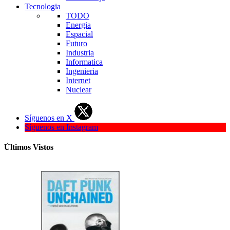
Tecnologia
TODO
Energia
Espacial
Futuro
Industria
Informatica
Ingenieria
Internet
Nuclear
Síguenos en X
Síguenos en Instagram
Últimos Vistos