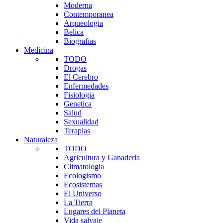
Moderna
Contemporanea
Arqueologia
Belica
Biografias
Medicina
TODO
Drogas
El Cerebro
Enfermedades
Fisiologia
Genetica
Salud
Sexualidad
Terapias
Naturaleza
TODO
Agricultura y Ganaderia
Climatologia
Ecologismo
Ecosistemas
El Universo
La Tierra
Lugares del Planeta
Vida salvaje