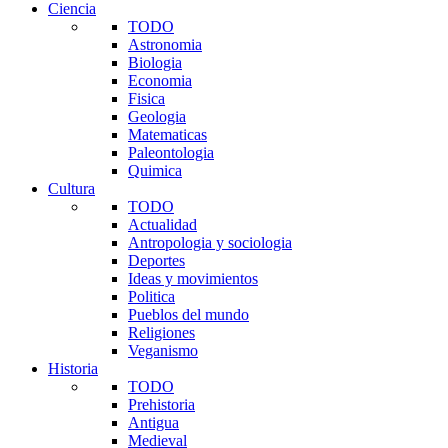
Ciencia
TODO
Astronomia
Biologia
Economia
Fisica
Geologia
Matematicas
Paleontologia
Quimica
Cultura
TODO
Actualidad
Antropologia y sociologia
Deportes
Ideas y movimientos
Politica
Pueblos del mundo
Religiones
Veganismo
Historia
TODO
Prehistoria
Antigua
Medieval