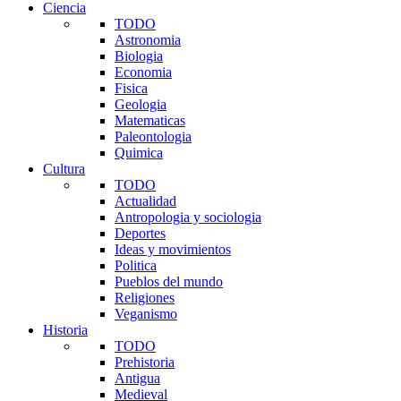
Ciencia
TODO
Astronomia
Biologia
Economia
Fisica
Geologia
Matematicas
Paleontologia
Quimica
Cultura
TODO
Actualidad
Antropologia y sociologia
Deportes
Ideas y movimientos
Politica
Pueblos del mundo
Religiones
Veganismo
Historia
TODO
Prehistoria
Antigua
Medieval