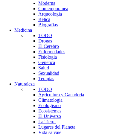
Moderna
Contemporanea
Arqueologia
Belica
Biografias
Medicina
TODO
Drogas
El Cerebro
Enfermedades
Fisiologia
Genetica
Salud
Sexualidad
Terapias
Naturaleza
TODO
Agricultura y Ganaderia
Climatologia
Ecologismo
Ecosistemas
El Universo
La Tierra
Lugares del Planeta
Vida salvaje