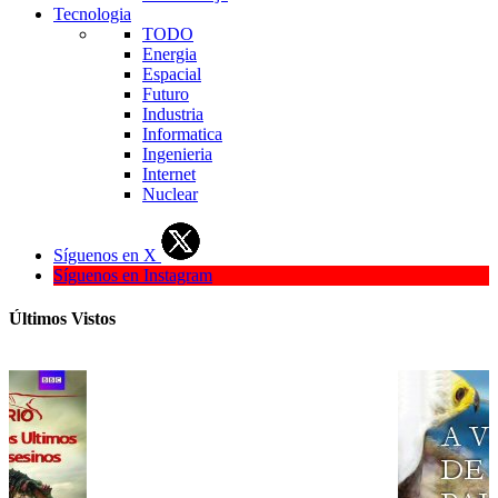
Tecnologia
TODO
Energia
Espacial
Futuro
Industria
Informatica
Ingenieria
Internet
Nuclear
Síguenos en X
Síguenos en Instagram
Últimos Vistos