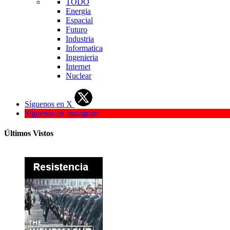
TODO
Energia
Espacial
Futuro
Industria
Informatica
Ingenieria
Internet
Nuclear
Síguenos en X
Síguenos en Instagram
Últimos Vistos