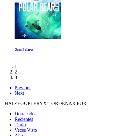
Fire of Love
1
2
3
Previous
Next
"HATZEGOPTERYX" ORDENAR POR
Destacados
Recientes
Titulo
Veces Visto
Año