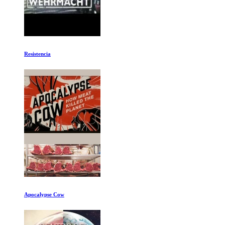
El mago oscuro Ep 3-4
Seaspiracy