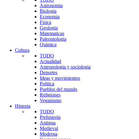
Astronomia
Biologia
Economia
Fisica
Geologia
Matematicas
Paleontologia
Quimica
Cultura
TODO
Actualidad
Antropologia y sociologia
Deportes
Ideas y movimientos
Politica
Pueblos del mundo
Religiones
Veganismo
Historia
TODO
Prehistoria
Antigua
Medieval
Moderna