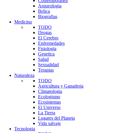
Contemporanea
Arqueologia
Belica
Biografias
Medicina
TODO
Drogas
El Cerebro
Enfermedades
Fisiologia
Genetica
Salud
Sexualidad
Terapias
Naturaleza
TODO
Agricultura y Ganaderia
Climatologia
Ecologismo
Ecosistemas
El Universo
La Tierra
Lugares del Planeta
Vida salvaje
Tecnologia