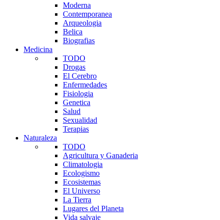
Moderna
Contemporanea
Arqueologia
Belica
Biografias
Medicina
TODO
Drogas
El Cerebro
Enfermedades
Fisiologia
Genetica
Salud
Sexualidad
Terapias
Naturaleza
TODO
Agricultura y Ganaderia
Climatologia
Ecologismo
Ecosistemas
El Universo
La Tierra
Lugares del Planeta
Vida salvaje