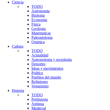
Ciencia
TODO
Astronomia
Biologia
Economia
Fisica
Geologia
Matematicas
Paleontologia
Quimica
Cultura
TODO
Actualidad
Antropologia y sociologia
Deportes
Ideas y movimientos
Politica
Pueblos del mundo
Religiones
Veganismo
Historia
TODO
Prehistoria
Antigua
Medieval