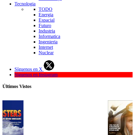
Tecnologia
TODO
Energia
Espacial
Futuro
Industria
Informatica
Ingenieria
Internet
Nuclear
Síguenos en X
Síguenos en Instagram
Últimos Vistos