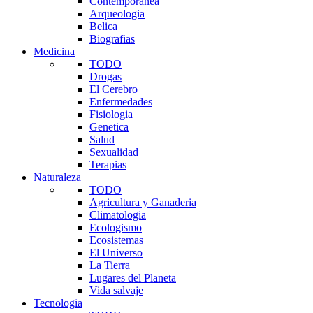
Contemporanea
Arqueologia
Belica
Biografias
Medicina
TODO
Drogas
El Cerebro
Enfermedades
Fisiologia
Genetica
Salud
Sexualidad
Terapias
Naturaleza
TODO
Agricultura y Ganaderia
Climatologia
Ecologismo
Ecosistemas
El Universo
La Tierra
Lugares del Planeta
Vida salvaje
Tecnologia