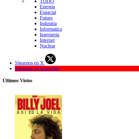
TODO
Energia
Espacial
Futuro
Industria
Informatica
Ingenieria
Internet
Nuclear
Síguenos en X
Síguenos en Instagram
Últimos Vistos