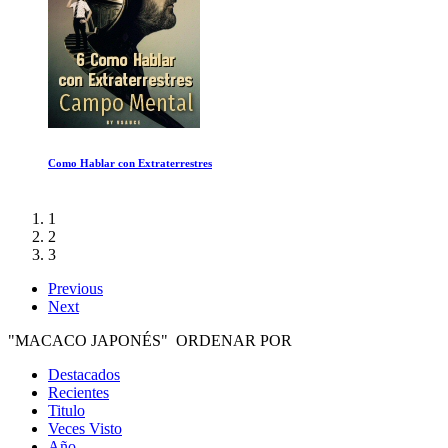
Pink Floyd: La Historia de Wish You Were Here
1
2
3
Previous
Next
"MACACO JAPONÉS" ORDENAR POR
Destacados
Recientes
Titulo
Veces Visto
Año