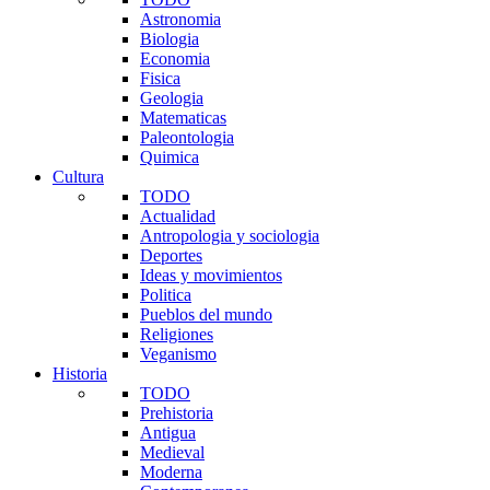
Astronomia
Biologia
Economia
Fisica
Geologia
Matematicas
Paleontologia
Quimica
Cultura
TODO
Actualidad
Antropologia y sociologia
Deportes
Ideas y movimientos
Politica
Pueblos del mundo
Religiones
Veganismo
Historia
TODO
Prehistoria
Antigua
Medieval
Moderna