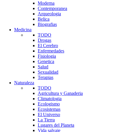
Moderna
Contemporanea
Arqueologia
Belica
Biografias
Medicina
TODO
Drogas
El Cerebro
Enfermedades
Fisiologia
Genetica
Salud
Sexualidad
Terapias
Naturaleza
TODO
Agricultura y Ganaderia
Climatologia
Ecologismo
Ecosistemas
El Universo
La Tierra
Lugares del Planeta
Vida salvaje