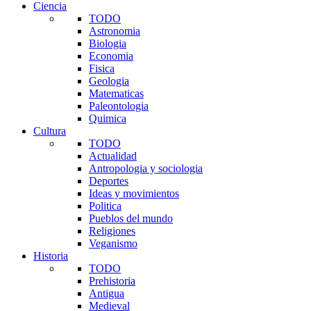
Ciencia
TODO
Astronomia
Biologia
Economia
Fisica
Geologia
Matematicas
Paleontologia
Quimica
Cultura
TODO
Actualidad
Antropologia y sociologia
Deportes
Ideas y movimientos
Politica
Pueblos del mundo
Religiones
Veganismo
Historia
TODO
Prehistoria
Antigua
Medieval