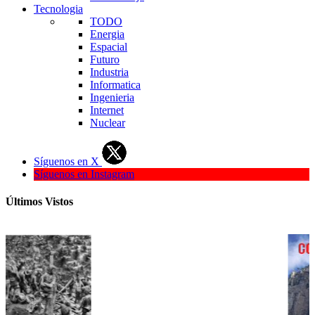
Tecnologia
TODO
Energia
Espacial
Futuro
Industria
Informatica
Ingenieria
Internet
Nuclear
Síguenos en X
Síguenos en Instagram
Últimos Vistos