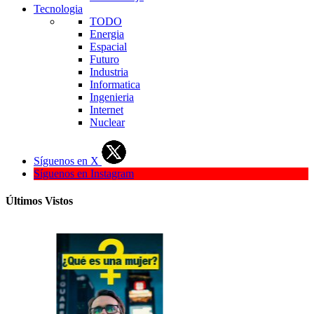
Tecnologia
TODO
Energia
Espacial
Futuro
Industria
Informatica
Ingenieria
Internet
Nuclear
Síguenos en X
Síguenos en Instagram
Últimos Vistos