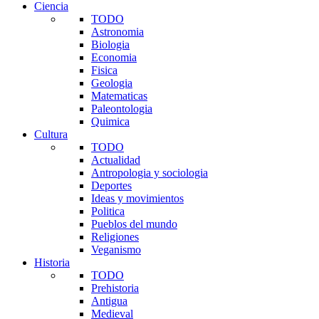
Ciencia
TODO
Astronomia
Biologia
Economia
Fisica
Geologia
Matematicas
Paleontologia
Quimica
Cultura
TODO
Actualidad
Antropologia y sociologia
Deportes
Ideas y movimientos
Politica
Pueblos del mundo
Religiones
Veganismo
Historia
TODO
Prehistoria
Antigua
Medieval