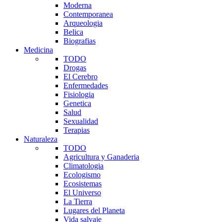
Moderna
Contemporanea
Arqueologia
Belica
Biografias
Medicina
TODO
Drogas
El Cerebro
Enfermedades
Fisiologia
Genetica
Salud
Sexualidad
Terapias
Naturaleza
TODO
Agricultura y Ganaderia
Climatologia
Ecologismo
Ecosistemas
El Universo
La Tierra
Lugares del Planeta
Vida salvaje