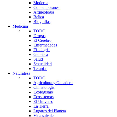
Moderna
Contemporanea
Arqueologia
Belica
Biografias
Medicina
TODO
Drogas
El Cerebro
Enfermedades
Fisiologia
Genetica
Salud
Sexualidad
Terapias
Naturaleza
TODO
Agricultura y Ganaderia
Climatologia
Ecologismo
Ecosistemas
El Universo
La Tierra
Lugares del Planeta
Vida salvaje