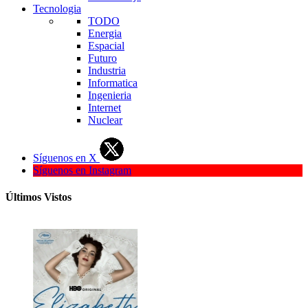
Tecnologia
TODO
Energia
Espacial
Futuro
Industria
Informatica
Ingenieria
Internet
Nuclear
Síguenos en X
Síguenos en Instagram
Últimos Vistos