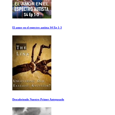
La singular vida de Ibelin
Pompeya antes del desastre con Tom Hiddleston