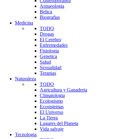
Contemporanea
Arqueologia
Belica
Biografias
Medicina
TODO
Drogas
El Cerebro
Enfermedades
Fisiologia
Genetica
Salud
Sexualidad
Terapias
Naturaleza
TODO
Agricultura y Ganaderia
Climatologia
Ecologismo
Ecosistemas
El Universo
La Tierra
Lugares del Planeta
Vida salvaje
Tecnologia