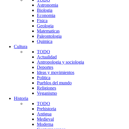
Astronomia
Biologia
Economia
Fisica
Geologia
Matematicas
Paleontologia
Quimica
Cultura
TODO
Actualidad
Antropologia y sociologia
Deportes
Ideas y movimientos
Politica
Pueblos del mundo
Religiones
Veganismo
Historia
TODO
Prehistoria
Antigua
Medieval
Moderna