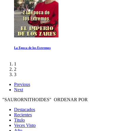
Descargado
1
2
3
Previous
Next
"SAURORNITHOIDES" ORDENAR POR
Destacados
Recientes
Titulo
Veces Visto
Año