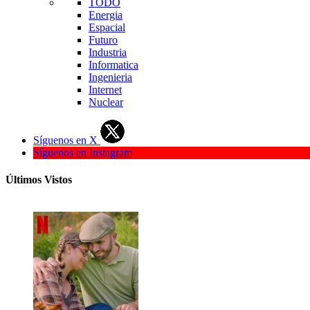
TODO
Energia
Espacial
Futuro
Industria
Informatica
Ingenieria
Internet
Nuclear
Síguenos en X
Síguenos en Instagram
Últimos Vistos