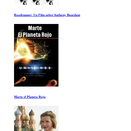
El escuadron maldito
Los Vikingos al Descubierto