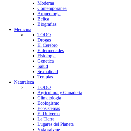
Moderna
Contemporanea
Arqueologia
Belica
Biografias
Medicina
TODO
Drogas
El Cerebro
Enfermedades
Fisiologia
Genetica
Salud
Sexualidad
Terapias
Naturaleza
TODO
Agricultura y Ganaderia
Climatologia
Ecologismo
Ecosistemas
El Universo
La Tierra
Lugares del Planeta
Vida salvaje