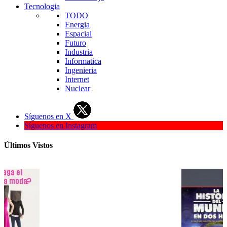
Tecnologia
TODO
Energia
Espacial
Futuro
Industria
Informatica
Ingenieria
Internet
Nuclear
Síguenos en X
Síguenos en Instagram
Últimos Vistos