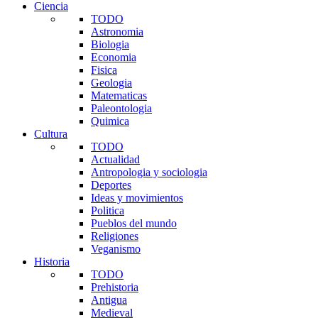
Ciencia
TODO
Astronomia
Biologia
Economia
Fisica
Geologia
Matematicas
Paleontologia
Quimica
Cultura
TODO
Actualidad
Antropologia y sociologia
Deportes
Ideas y movimientos
Politica
Pueblos del mundo
Religiones
Veganismo
Historia
TODO
Prehistoria
Antigua
Medieval