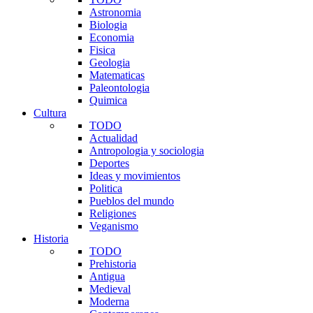
Astronomia
Biologia
Economia
Fisica
Geologia
Matematicas
Paleontologia
Quimica
Cultura
TODO
Actualidad
Antropologia y sociologia
Deportes
Ideas y movimientos
Politica
Pueblos del mundo
Religiones
Veganismo
Historia
TODO
Prehistoria
Antigua
Medieval
Moderna