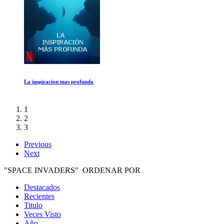
Grizzly Man
1
2
3
Previous
Next
"SPACE INVADERS" ORDENAR POR
Destacados
Recientes
Titulo
Veces Visto
Año