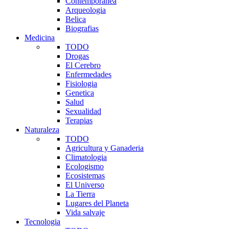
Contemporanea
Arqueologia
Belica
Biografias
Medicina
TODO
Drogas
El Cerebro
Enfermedades
Fisiologia
Genetica
Salud
Sexualidad
Terapias
Naturaleza
TODO
Agricultura y Ganaderia
Climatologia
Ecologismo
Ecosistemas
El Universo
La Tierra
Lugares del Planeta
Vida salvaje
Tecnologia