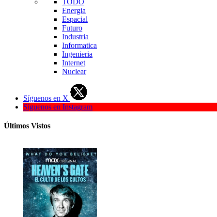
TODO
Energia
Espacial
Futuro
Industria
Informatica
Ingenieria
Internet
Nuclear
Síguenos en X
Síguenos en Instagram
Últimos Vistos