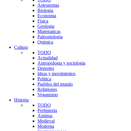
Astronomia
Biologia
Economia
Fisica
Geologia
Matematicas
Paleontologia
Quimica
Cultura
TODO
Actualidad
Antropologia y sociologia
Deportes
Ideas y movimientos
Politica
Pueblos del mundo
Religiones
Veganismo
Historia
TODO
Prehistoria
Antigua
Medieval
Moderna