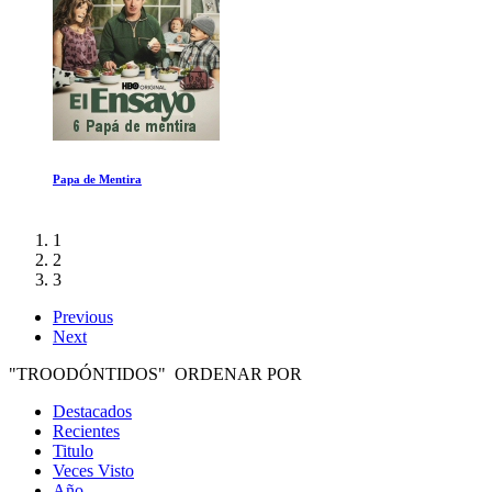
Heavy Metal
1
2
3
Previous
Next
"TROODÓNTIDOS" ORDENAR POR
Destacados
Recientes
Titulo
Veces Visto
Año