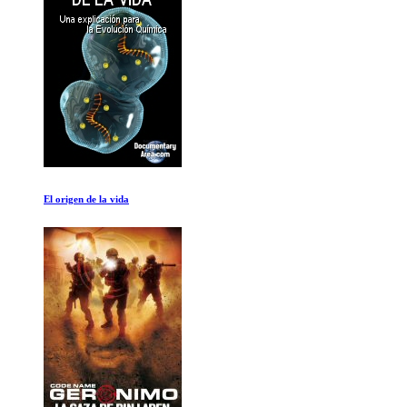
Mifune: El ultimo samurai