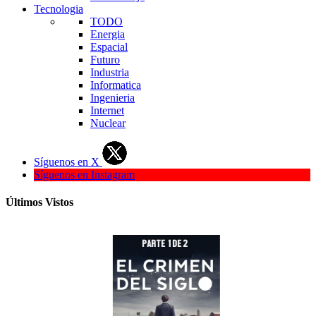
Tecnologia
TODO
Energia
Espacial
Futuro
Industria
Informatica
Ingenieria
Internet
Nuclear
Síguenos en X
Síguenos en Instagram
Últimos Vistos