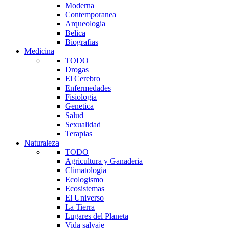
Moderna
Contemporanea
Arqueologia
Belica
Biografias
Medicina
TODO
Drogas
El Cerebro
Enfermedades
Fisiologia
Genetica
Salud
Sexualidad
Terapias
Naturaleza
TODO
Agricultura y Ganaderia
Climatologia
Ecologismo
Ecosistemas
El Universo
La Tierra
Lugares del Planeta
Vida salvaje