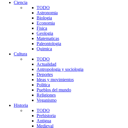
Ciencia
TODO
Astronomia
Biologia
Economia
Fisica
Geologia
Matematicas
Paleontologia
Quimica
Cultura
TODO
Actualidad
Antropologia y sociologia
Deportes
Ideas y movimientos
Politica
Pueblos del mundo
Religiones
Veganismo
Historia
TODO
Prehistoria
Antigua
Medieval