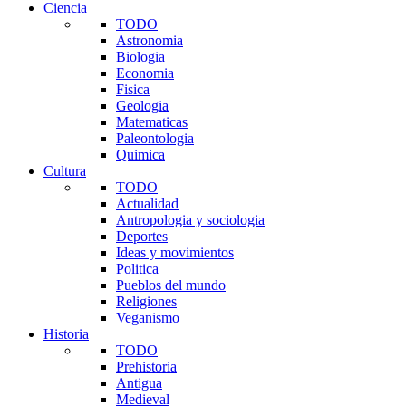
Ciencia
TODO
Astronomia
Biologia
Economia
Fisica
Geologia
Matematicas
Paleontologia
Quimica
Cultura
TODO
Actualidad
Antropologia y sociologia
Deportes
Ideas y movimientos
Politica
Pueblos del mundo
Religiones
Veganismo
Historia
TODO
Prehistoria
Antigua
Medieval