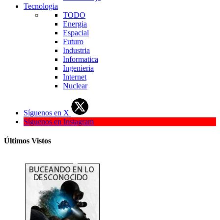
Tecnologia
TODO
Energia
Espacial
Futuro
Industria
Informatica
Ingenieria
Internet
Nuclear
Síguenos en X
Síguenos en Instagram
Últimos Vistos