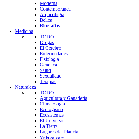
Moderna
Contemporanea
Arqueologia
Belica
Biografias
Medicina
TODO
Drogas
El Cerebro
Enfermedades
Fisiologia
Genetica
Salud
Sexualidad
Terapias
Naturaleza
TODO
Agricultura y Ganaderia
Climatologia
Ecologismo
Ecosistemas
El Universo
La Tierra
Lugares del Planeta
Vida salvaje